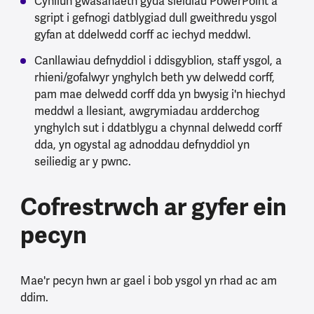
Cynllun gwasanaeth gyda sleidiau PowerPoint a
sgript i gefnogi datblygiad dull gweithredu ysgol
gyfan at ddelwedd corff ac iechyd meddwl.
Canllawiau defnyddiol i ddisgyblion, staff ysgol, a
rhieni/gofalwyr ynghylch beth yw delwedd corff,
pam mae delwedd corff dda yn bwysig i'n hiechyd
meddwl a llesiant, awgrymiadau ardderchog
ynghylch sut i ddatblygu a chynnal delwedd corff
dda, yn ogystal ag adnoddau defnyddiol yn
seiliedig ar y pwnc.
Cofrestrwch ar gyfer ein
pecyn
Mae'r pecyn hwn ar gael i bob ysgol yn rhad ac am
ddim.