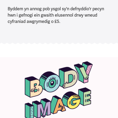
Byddem yn annog pob ysgol sy'n defnyddio'r pecyn
hwn i gefnogi ein gwaith elusennol drwy wneud
cyfraniad awgrymedig o £5.