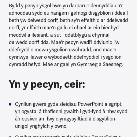
Bydd y pecyn ysgol hwn yn darparu'r deunyddiau a'r
adnoddau sydd eu hangen i gefnogi disgyblion i ddeall
beth yw delwedd corff, beth sy'n effeithio ar ddelwedd
corff, yr effaith mae'n gallu ei chael ar ein hiechyd
meddwl a llesiant, a sut i ddatblygu a chynnal
delwedd corff dda. Mae'r pecyn wedi'i ddylunio i'w
ddefnyddio mewn ysgolion uwchradd, ond mae'n
cynnwys llawer o wybodaeth ddefnyddiol i ysgolion
cynradd hefyd. Mae ar gael yn Gymraeg a Saesneg.
Yn y pecyn, ceir:
Cynllun gwers gyda sleidiau PowerPoint a sgript,
yn ogystal â thaflenni gwaith i gyd-fynd â nhw sydd
â'r opsiwn am fwy o ymgysylltiad â disgyblion
unigol ynghylch y pwnc.