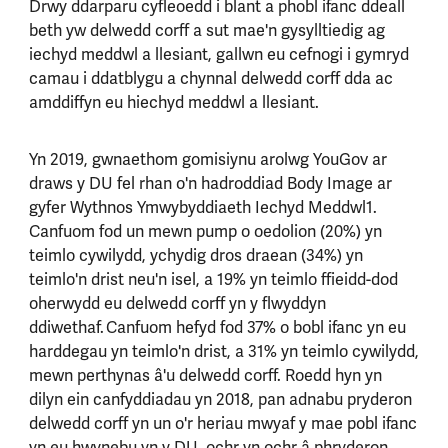
Drwy ddarparu cyfleoedd i blant a phobl ifanc ddeall
beth yw delwedd corff a sut mae'n gysylltiedig ag
iechyd meddwl a llesiant, gallwn eu cefnogi i gymryd
camau i ddatblygu a chynnal delwedd corff dda ac
amddiffyn eu hiechyd meddwl a llesiant.
Yn 2019, gwnaethom gomisiynu arolwg YouGov ar
draws y DU fel rhan o'n hadroddiad Body Image ar
gyfer Wythnos Ymwybyddiaeth Iechyd Meddwl1.
Canfuom fod un mewn pump o oedolion (20%) yn
teimlo cywilydd, ychydig dros draean (34%) yn
teimlo'n drist neu'n isel, a 19% yn teimlo ffieidd-dod
oherwydd eu delwedd corff yn y flwyddyn
ddiwethaf. Canfuom hefyd fod 37% o bobl ifanc yn eu
harddegau yn teimlo'n drist, a 31% yn teimlo cywilydd,
mewn perthynas â'u delwedd corff. Roedd hyn yn
dilyn ein canfyddiadau yn 2018, pan adnabu pryderon
delwedd corff yn un o'r heriau mwyaf y mae pobl ifanc
yn eu hwynebu yn y DU, ochr yn ochr â phryderon