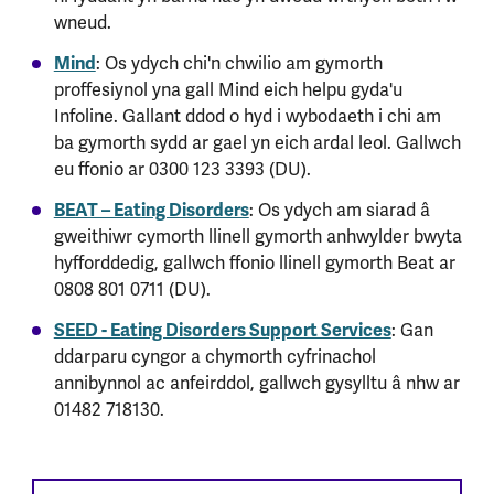
wneud.
Mind
: Os ydych chi'n chwilio am gymorth
proffesiynol yna gall Mind eich helpu gyda'u
Infoline. Gallant ddod o hyd i wybodaeth i chi am
ba gymorth sydd ar gael yn eich ardal leol. Gallwch
eu ffonio ar 0300 123 3393 (DU).
BEAT – Eating Disorders
: Os ydych am siarad â
gweithiwr cymorth llinell gymorth anhwylder bwyta
hyfforddedig, gallwch ffonio llinell gymorth Beat ar
0808 801 0711 (DU).
SEED - Eating Disorders Support Services
: Gan
ddarparu cyngor a chymorth cyfrinachol
annibynnol ac anfeirddol, gallwch gysylltu â nhw ar
01482 718130.