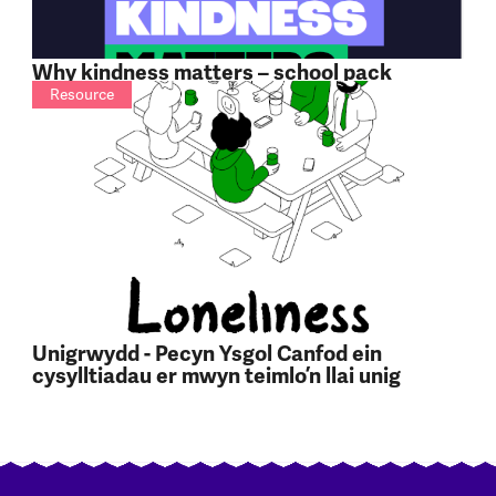
Why kindness matters – school pack
Resource
Unigrwydd - Pecyn Ysgol Canfod ein
cysylltiadau er mwyn teimlo’n llai unig