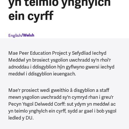
yn teimlo ynghylch
ein cyrff
English
Welsh
Mae Peer Education Project y Sefydliad Iechyd
Meddwl yn brosiect ysgolion uwchradd sy'n rhoi'r
adnoddau i ddisgyblion hŷn gyflwyno gwersi iechyd
meddwl i ddisgyblion ieuengach.
Mae'r prosiect wedi gweithio â disgyblion a staff
mewn ysgolion uwchradd sy'n cymryd rhan i greu'r
Pecyn Ysgol Delwedd Corff: sut ydym yn meddwl ac
yn teimlo ynghylch ein cyrff, sydd ar gael i bob ysgol
ledled y DU.