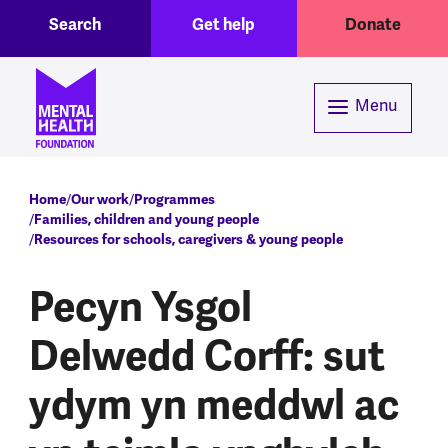
Toggle Search region
Header menu
Skip to main content
Search
Get help
Donate
Menu
Breadcrumb
Home
Our work
Programmes
Families, children and young people
Resources for schools, caregivers & young people
Pecyn Ysgol
Delwedd Corff: sut
ydym yn meddwl ac