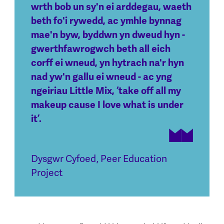
wrth bob un sy'n ei arddegau, waeth
beth fo'i rywedd, ac ymhle bynnag
mae'n byw, byddwn yn dweud hyn -
gwerthfawrogwch beth all eich
corff ei wneud, yn hytrach na'r hyn
nad yw'n gallu ei wneud - ac yng
ngeiriau Little Mix, ‘take off all my
makeup cause I love what is under
it’.
Dysgwr Cyfoed
,
Peer Education
Project