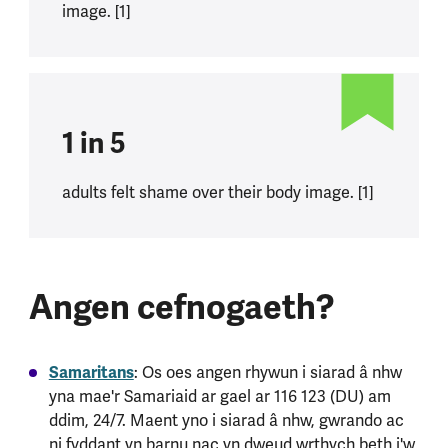
image. [1]
1 in 5
adults felt shame over their body image. [1]
Angen cefnogaeth?
Samaritans
: Os oes angen rhywun i siarad â nhw
yna mae'r Samariaid ar gael ar 116 123 (DU) am
ddim, 24/7. Maent yno i siarad â nhw, gwrando ac
ni fyddant yn barnu nac yn dweud wrthych beth i'w