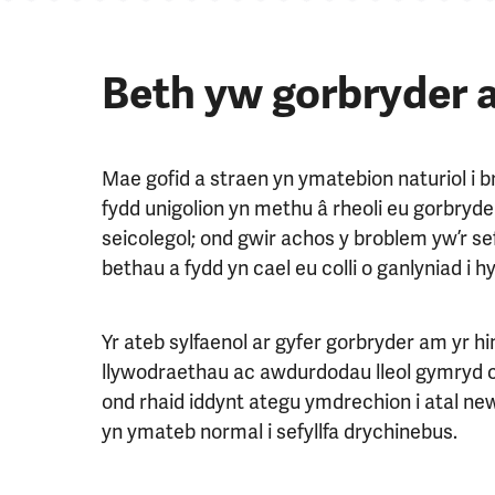
Beth yw gorbryder 
Mae gofid a straen yn ymatebion naturiol i b
fydd unigolion yn methu â rheoli eu gorbryde
seicolegol; ond gwir achos y broblem yw’r sefy
bethau a fydd yn cael eu colli o ganlyniad i h
Yr ateb sylfaenol ar gyfer gorbryder am yr h
llywodraethau ac awdurdodau lleol gymryd c
ond rhaid iddynt ategu ymdrechion i atal n
yn ymateb normal i sefyllfa drychinebus.