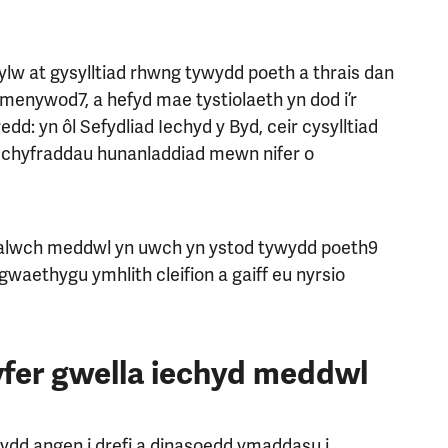
lw at gysylltiad rhwng tywydd poeth a thrais dan
menywod7, a hefyd mae tystiolaeth yn dod i’r
d: yn ôl Sefydliad Iechyd y Byd, ceir cysylltiad
 chyfraddau hunanladdiad mewn nifer o
alwch meddwl yn uwch yn ystod tywydd poeth9
aethygu ymhlith cleifion a gaiff eu nyrsio
fer gwella iechyd meddwl
ydd angen i drefi a dinasoedd ymaddasu i