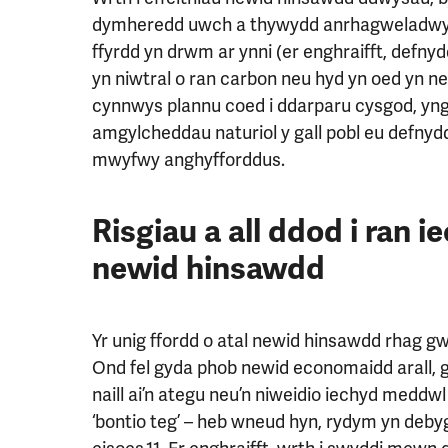
dymheredd uwch a thywydd anrhagweladwy. 
ffyrdd yn drwm ar ynni (er enghraifft, defn
yn niwtral o ran carbon neu hyd yn oed yn ne
cynnwys plannu coed i ddarparu cysgod, yng
amgylcheddau naturiol y gall pobl eu defnyd
mwyfwy anghyfforddus.
Risgiau a all ddod i ran 
newid hinsawdd
Yr unig ffordd o atal newid hinsawdd rhag g
Ond fel gyda phob newid economaidd arall, gel
naill ai’n ategu neu’n niweidio iechyd meddwl a
‘bontio teg’ – heb wneud hyn, rydym yn deb