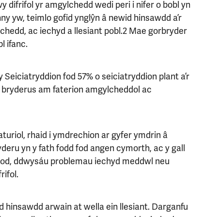
difrifol yr amgylchedd wedi peri i nifer o bobl yn
y yw, teimlo gofid ynglŷn â newid hinsawdd a’r
lchedd, ac iechyd a llesiant pobl.2 Mae gorbryder
l ifanc.
 Seiciatryddion fod 57% o seiciatryddion plant a’r
n bryderus am faterion amgylcheddol ac
uriol, rhaid i ymdrechion ar gyfer ymdrin â
deru yn y fath fodd fod angen cymorth, ac y gall
yndod, ddwysáu problemau iechyd meddwl neu
ifol.
id hinsawdd arwain at wella ein llesiant. Darganfu