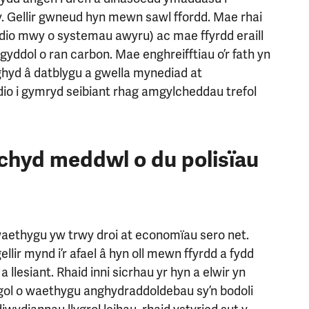
Gellir gwneud hyn mewn sawl ffordd. Mae rhai
yddio mwy o systemau awyru) ac mae ffyrdd eraill
gyddol o ran carbon. Mae enghreifftiau o’r fath yn
hyd â datblygu a gwella mynediad at
dio i gymryd seibiant rhag amgylcheddau trefol
iechyd meddwl o du polisïau
waethygu yw trwy droi at economïau sero net.
lir mynd i’r afael â hyn oll mewn ffyrdd a fydd
 llesiant. Rhaid inni sicrhau yr hyn a elwir yn
ygol o waethygu anghydraddoldebau sy’n bodoli