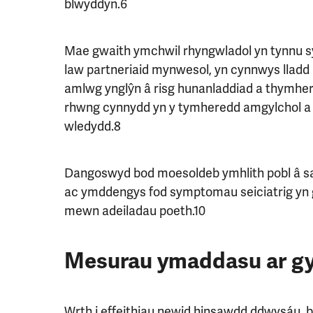
blwyddyn.6
Mae gwaith ymchwil rhyngwladol yn tynnu sy
law partneriaid mynwesol, yn cynnwys lladd 
amlwg ynglŷn â risg hunanladdiad a thymhered
rhwng cynnydd yn y tymheredd amgylchol a
wledydd.8
Dangoswyd bod moesoldeb ymhlith pobl â s
ac ymddengys fod symptomau seiciatrig yn gw
mewn adeiladau poeth.10
Mesurau ymaddasu ar gy
Wrth i effeithiau newid hinsawdd ddwysáu, b