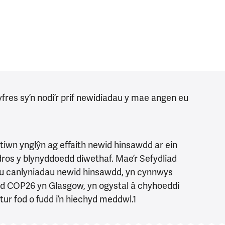
yfres sy’n nodi’r prif newidiadau y mae angen eu
.
iwn ynglŷn ag effaith newid hinsawdd ar ein
os y blynyddoedd diwethaf. Mae’r Sefydliad
aru canlyniadau newid hinsawdd, yn cynnwys
d COP26 yn Glasgow, yn ogystal â chyhoeddi
atur fod o fudd i’n hiechyd meddwl.1