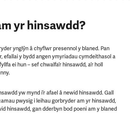
am yr hinsawdd?
ryder ynglŷn â chyflwr presennol y blaned. Pan
r, efallai y bydd angen ymyriadau cymdeithasol a
llfa ei hun – sef chwalfa’r hinsawdd, a’r holl
ynny.
insawdd yw mynd i’r afael â newid hinsawdd. Gall
amau pwysig i leihau gorbryder am yr hinsawdd,
ewid hinsawdd, gan dderbyn bod poeni am y blaned