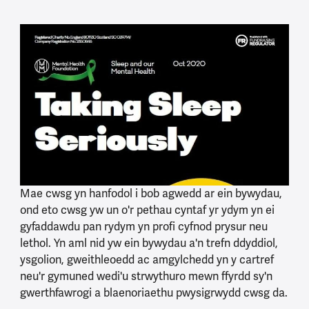
Mae cwsg yn hanfodol i bob agwedd ar ein bywydau,
ond eto cwsg yw un o'r pethau cyntaf yr ydym yn ei
gyfaddawdu pan rydym yn profi cyfnod prysur neu
lethol. Yn aml nid yw ein bywydau a'n trefn ddyddiol,
ysgolion, gweithleoedd ac amgylchedd yn y cartref
neu'r gymuned wedi'u strwythuro mewn ffyrdd sy'n
gwerthfawrogi a blaenoriaethu pwysigrwydd cwsg da.