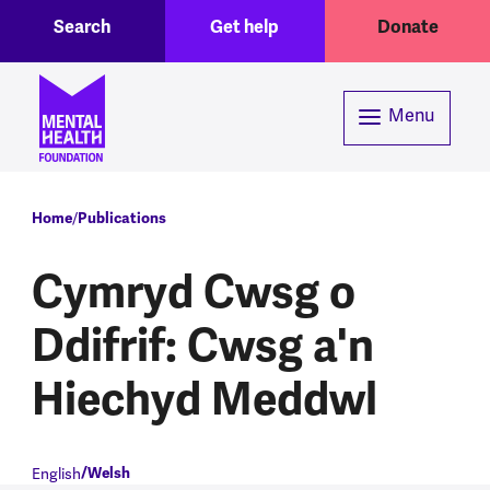
Toggle Search region
Header menu
Skip to main content
Search
Get help
Donate
Menu
Breadcrumb
Home
Publications
Cymryd Cwsg o
Ddifrif: Cwsg a'n
Hiechyd Meddwl
English
Welsh