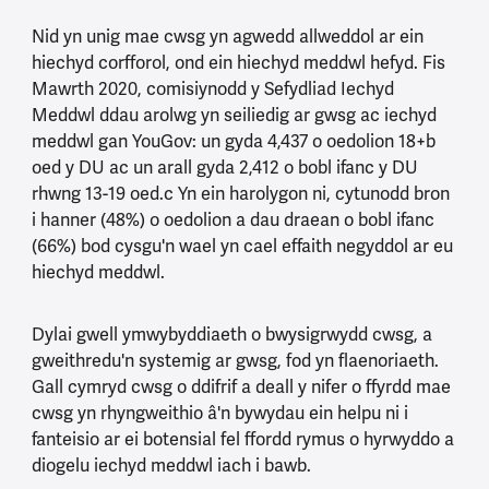
Nid yn unig mae cwsg yn agwedd allweddol ar ein
hiechyd corfforol, ond ein hiechyd meddwl hefyd. Fis
Mawrth 2020, comisiynodd y Sefydliad Iechyd
Meddwl ddau arolwg yn seiliedig ar gwsg ac iechyd
meddwl gan YouGov: un gyda 4,437 o oedolion 18+b
oed y DU ac un arall gyda 2,412 o bobl ifanc y DU
rhwng 13-19 oed.c Yn ein harolygon ni, cytunodd bron
i hanner (48%) o oedolion a dau draean o bobl ifanc
(66%) bod cysgu'n wael yn cael effaith negyddol ar eu
hiechyd meddwl.
Dylai gwell ymwybyddiaeth o bwysigrwydd cwsg, a
gweithredu'n systemig ar gwsg, fod yn flaenoriaeth.
Gall cymryd cwsg o ddifrif a deall y nifer o ffyrdd mae
cwsg yn rhyngweithio â'n bywydau ein helpu ni i
fanteisio ar ei botensial fel ffordd rymus o hyrwyddo a
diogelu iechyd meddwl iach i bawb.