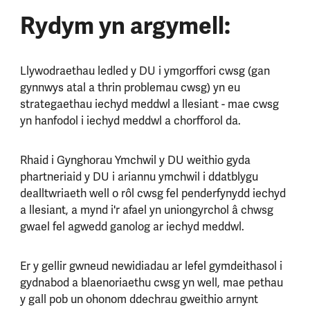
Rydym yn argymell:
Llywodraethau ledled y DU i ymgorffori cwsg (gan
gynnwys atal a thrin problemau cwsg) yn eu
strategaethau iechyd meddwl a llesiant - mae cwsg
yn hanfodol i iechyd meddwl a chorfforol da.
Rhaid i Gynghorau Ymchwil y DU weithio gyda
phartneriaid y DU i ariannu ymchwil i ddatblygu
dealltwriaeth well o rôl cwsg fel penderfynydd iechyd
a llesiant, a mynd i'r afael yn uniongyrchol â chwsg
gwael fel agwedd ganolog ar iechyd meddwl.
Er y gellir gwneud newidiadau ar lefel gymdeithasol i
gydnabod a blaenoriaethu cwsg yn well, mae pethau
y gall pob un ohonom ddechrau gweithio arnynt