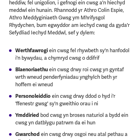
heddiw, fel unigolion, i gefnogi ein cwsg a'n hiechyd
meddwl ein hunain. Rhannodd yr Athro Colin Espie,
Athro Meddyginiaeth Gwsg ym Mhrifysgol
Rhydychen, bum egwyddor am iechyd cwsg da gyda'r
Sefydliad Iechyd Meddwl, sef y dylem:
Werthfawrogi
ein cwsg fel rhywbeth sy'n hanfodol
i'n bywydau, a chymryd cwsg o ddifrif
Blaenoriaethu
ein cwsg drwy roi cwsg yn gyntaf
wrth wneud penderfyniadau ynghylch beth yr
hoffem ei wneud
Personoleiddio
ein cwsg drwy ddod o hyd i'r
'ffenestr gwsg' sy'n gweithio orau i ni
Ymddiried
bod cwsg yn broses naturiol a bydd ein
cwsg yn datblygu patrwm da ei hun
Gwarchod
ein cwsg drwy osgoi neu atal pethau a