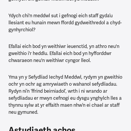
Ydych chi'n meddwl sut i gefnogi eich staff gyda’u
llesiant eu hunain mewn ffordd gydweithredol a chyd-
gynhyrchiol?
Efallai eich bod yn weithiwr ieuenctid, yn athro neu'n
gweithio i'r heddlu. Efallai eich bod yn hyfforddwr
chwaraeon neu'n weithiwr cyngor lleol.
Yma yn y Sefydliad Iechyd Meddwl, rydym yn gweithio
ochr yn ochr ag amrywiaeth o wahanol sefydliadau.
Rydyn ni’n ‘ffrind beirniadol’, wrth i ni wrando ar
sefydliadau er mwyn cefnogi eu dysgu ynghylch lles a
thynnu sylw at yr effaith maen nhw’n ei chael ar staff
neu gymuned.
Astudiaeth achos