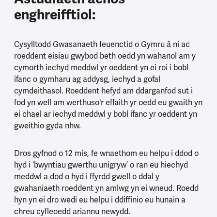
enghreifftiol:
Cysylltodd Gwasanaeth Ieuenctid o Gymru â ni ac
roeddent eisiau gwybod beth oedd yn wahanol am y
cymorth iechyd meddwl yr oeddent yn ei roi i bobl
ifanc o gymharu ag addysg, iechyd a gofal
cymdeithasol. Roeddent hefyd am ddarganfod sut i
fod yn well am werthuso'r effaith yr oedd eu gwaith yn
ei chael ar iechyd meddwl y bobl ifanc yr oeddent yn
gweithio gyda nhw.
Dros gyfnod o 12 mis, fe wnaethom eu helpu i ddod o
hyd i ‘bwyntiau gwerthu unigryw’ o ran eu hiechyd
meddwl a dod o hyd i ffyrdd gwell o ddal y
gwahaniaeth roeddent yn amlwg yn ei wneud. Roedd
hyn yn ei dro wedi eu helpu i ddiffinio eu hunain a
chreu cyfleoedd ariannu newydd.