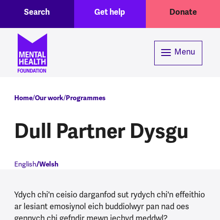
Toggle Search region
Header menu
Skip to main content
Search
Get help
Donate
Menu
Breadcrumb
Home
Our work
Programmes
Dull Partner Dysgu
English
Welsh
Ydych chi'n ceisio darganfod sut rydych chi'n effeithio
ar lesiant emosiynol eich buddiolwyr pan nad oes
gennych chi gefndir mewn iechyd meddwl?