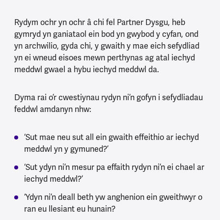
Rydym ochr yn ochr â chi fel Partner Dysgu, heb
gymryd yn ganiataol ein bod yn gwybod y cyfan, ond
yn archwilio, gyda chi, y gwaith y mae eich sefydliad
yn ei wneud eisoes mewn perthynas ag atal iechyd
meddwl gwael a hybu iechyd meddwl da.
Dyma rai o’r cwestiynau rydyn ni’n gofyn i sefydliadau
feddwl amdanyn nhw:
‘Sut mae neu sut all ein gwaith effeithio ar iechyd
meddwl yn y gymuned?’
‘Sut ydyn ni’n mesur pa effaith rydyn ni’n ei chael ar
iechyd meddwl?’
‘Ydyn ni’n deall beth yw anghenion ein gweithwyr o
ran eu llesiant eu hunain?