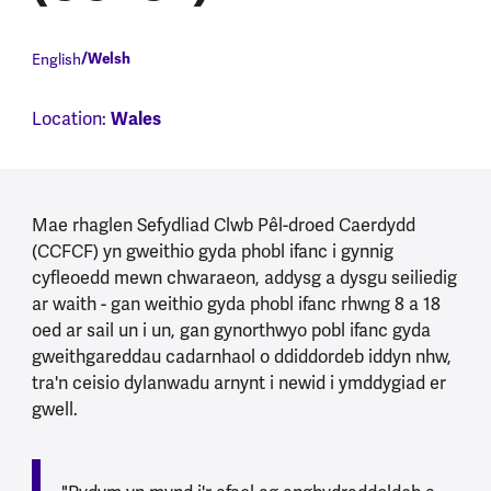
English
Welsh
Location:
Wales
Mae rhaglen Sefydliad Clwb Pêl-droed Caerdydd
(CCFCF) yn gweithio gyda phobl ifanc i gynnig
cyfleoedd mewn chwaraeon, addysg a dysgu seiliedig
ar waith - gan weithio gyda phobl ifanc rhwng 8 a 18
oed ar sail un i un, gan gynorthwyo pobl ifanc gyda
gweithgareddau cadarnhaol o ddiddordeb iddyn nhw,
tra'n ceisio dylanwadu arnynt i newid i ymddygiad er
gwell.