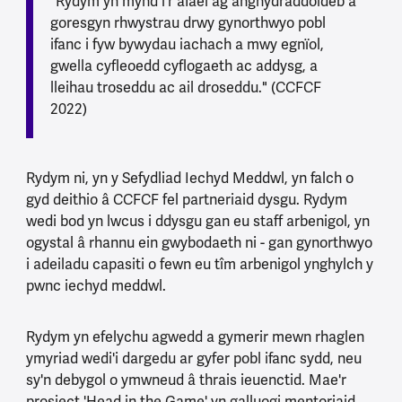
"Rydym yn mynd i'r afael ag anghydraddoldeb a
goresgyn rhwystrau drwy gynorthwyo pobl
ifanc i fyw bywydau iachach a mwy egnïol,
gwella cyfleoedd cyflogaeth ac addysg, a
lleihau troseddu ac ail droseddu." (CCFCF
2022)
Rydym ni, yn y Sefydliad Iechyd Meddwl, yn falch o
gyd deithio â CCFCF fel partneriaid dysgu. Rydym
wedi bod yn lwcus i ddysgu gan eu staff arbenigol, yn
ogystal â rhannu ein gwybodaeth ni - gan gynorthwyo
i adeiladu capasiti o fewn eu tîm arbenigol ynghylch y
pwnc iechyd meddwl.
Rydym yn efelychu agwedd a gymerir mewn rhaglen
ymyriad wedi'i dargedu ar gyfer pobl ifanc sydd, neu
sy'n debygol o ymwneud â thrais ieuenctid. Mae'r
prosiect 'Head in the Game' yn galluogi mentoriaid