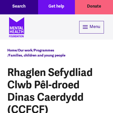
Toggle Search region
Header menu
Skip to main content
Search
Get help
Donate
Menu
Breadcrumb
Home
Our work
Programmes
Families, children and young people
Rhaglen Sefydliad
Clwb Pêl-droed
Dinas Caerdydd
(CCFCF)