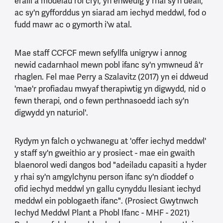
eraill a modelau rôl cryf, yn enwedig y rhai sy'n deall,
ac sy'n gyfforddus yn siarad am iechyd meddwl, fod o
fudd mawr ac o gymorth i'w atal.
Mae staff CCFCF mewn sefyllfa unigryw i annog
newid cadarnhaol mewn pobl ifanc sy'n ymwneud â'r
rhaglen. Fel mae Perry a Szalavitz (2017) yn ei ddweud
'mae'r profiadau mwyaf therapiwtig yn digwydd, nid o
fewn therapi, ond o fewn perthnasoedd iach sy'n
digwydd yn naturiol'.
Rydym yn falch o ychwanegu at 'offer iechyd meddwl'
y staff sy'n gweithio ar y prosiect - mae ein gwaith
blaenorol wedi dangos bod "adeiladu capasiti a hyder
y rhai sy'n amgylchynu person ifanc sy'n dioddef o
ofid iechyd meddwl yn gallu cynyddu llesiant iechyd
meddwl ein poblogaeth ifanc". (Prosiect Gwytnwch
Iechyd Meddwl Plant a Phobl Ifanc - MHF - 2021)