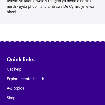
Rydym yn falch o weld y rhaglen yn mynd o nerth i
nerth - gyda phobl ifanc ar draws De Cymru yn elwa
ohoni.
Quick links
Get help
Explore mental health
A-Z topics
Shop