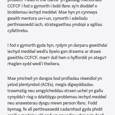
CCFCF i fod o gymorth i bobl ifanc sy'n dioddef o
broblemau iechyd meddwl. Mae hyn yn cynnwys
gwaith mentora un-i-un, cymorth i adeiladu
perthnasoedd iach, strategaethau ymdopi a sgiliau
cyfathrebu.
I fod o gymorth gyda hyn, rydym yn darparu gweithdai
iechyd meddwl wedi’u llywio gan drawma ar draws
gweithlu CCFCF, mae'r dull hwn o hyfforddi yn ategu'r
rhaglen sydd wedi’i theilwra.
Mae ymchwil yn dangos bod profiadau niweidiol yn
ystod plentyndod (ACEs), megis digwyddiadau
trawmatig neu amgylcheddau straen uchel yn gallu
cynyddu'r risg o ddatblygu problemau iechyd meddwl
neu anawsterau dysgu mewn person ifanc. Fodd
bynnag, fe all perthnasoedd cadarnhaol gyda phobl