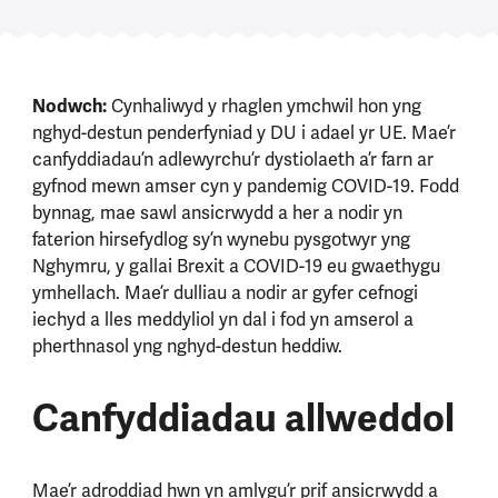
Nodwch:
Cynhaliwyd y rhaglen ymchwil hon yng
nghyd-destun penderfyniad y DU i adael yr UE. Mae’r
canfyddiadau’n adlewyrchu’r dystiolaeth a’r farn ar
gyfnod mewn amser cyn y pandemig COVID-19. Fodd
bynnag, mae sawl ansicrwydd a her a nodir yn
faterion hirsefydlog sy’n wynebu pysgotwyr yng
Nghymru, y gallai Brexit a COVID-19 eu gwaethygu
ymhellach. Mae’r dulliau a nodir ar gyfer cefnogi
iechyd a lles meddyliol yn dal i fod yn amserol a
pherthnasol yng nghyd-destun heddiw.
Canfyddiadau allweddol
Mae’r adroddiad hwn yn amlygu’r prif ansicrwydd a