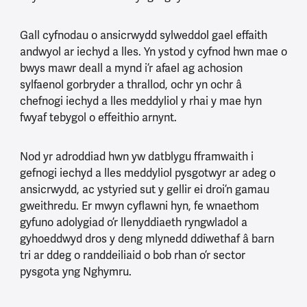
Gall cyfnodau o ansicrwydd sylweddol gael effaith
andwyol ar iechyd a lles. Yn ystod y cyfnod hwn mae o
bwys mawr deall a mynd i’r afael ag achosion
sylfaenol gorbryder a thrallod, ochr yn ochr â
chefnogi iechyd a lles meddyliol y rhai y mae hyn
fwyaf tebygol o effeithio arnynt.
Nod yr adroddiad hwn yw datblygu fframwaith i
gefnogi iechyd a lles meddyliol pysgotwyr ar adeg o
ansicrwydd, ac ystyried sut y gellir ei droi’n gamau
gweithredu. Er mwyn cyflawni hyn, fe wnaethom
gyfuno adolygiad o’r llenyddiaeth ryngwladol a
gyhoeddwyd dros y deng mlynedd ddiwethaf â barn
tri ar ddeg o randdeiliaid o bob rhan o’r sector
pysgota yng Nghymru.