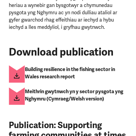
heriau a wynebir gan bysgotwyr a chymunedau
pysgota yng Nghymru ac yn nodi dulliau ataliol ar
gyfer gwarchod rhag effeithiau ar iechyd a hybu
iechyd a lles meddyliol, i gryfhau gwytnwch.
Download publication
Building resilience in the fishing sector in
Wales research report
Meithrin gwytnwch yn y sector pysgota yng
Nghymru (Cymraeg/Welsh version)
Publication: Supporting
farming communities at times