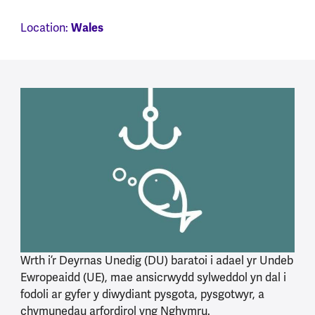
Location:
Wales
Wrth i’r Deyrnas Unedig (DU) baratoi i adael yr Undeb
Ewropeaidd (UE), mae ansicrwydd sylweddol yn dal i
fodoli ar gyfer y diwydiant pysgota, pysgotwyr, a
chymunedau arfordirol yng Nghymru.