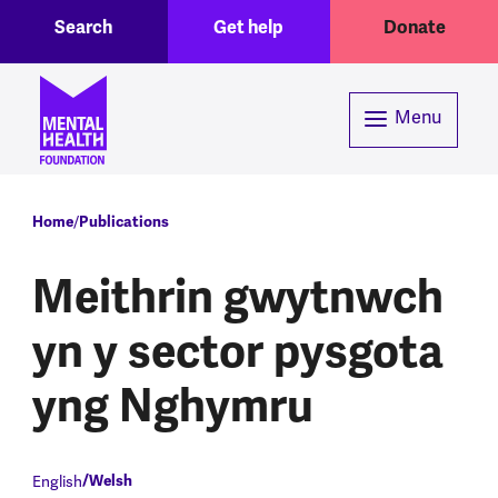
Toggle Search region
Header menu
Skip to main content
Search
Get help
Donate
Menu
Breadcrumb
Home
Publications
Meithrin gwytnwch
yn y sector pysgota
yng Nghymru
English
Welsh